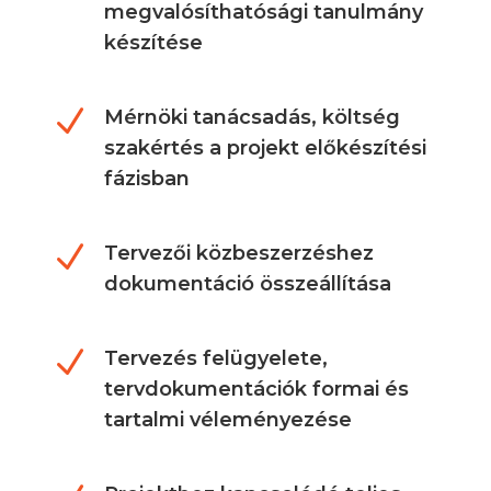
megvalósíthatósági tanulmány
készítése
N
Mérnöki tanácsadás, költség
szakértés a projekt előkészítési
fázisban
N
Tervezői közbeszerzéshez
dokumentáció összeállítása
N
Tervezés felügyelete,
tervdokumentációk formai és
tartalmi véleményezése