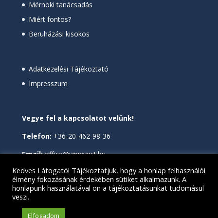
Mérnöki tanácsadás
Miért fontos?
Beruházási kisokos
Adatkezelési Tájékoztató
Impresszum
Vegye fel a kapcsolatot velünk!
Telefon:
+36-20-462-98-36
Email:
office@vipinvest.hu
Kedves Látogató! Tájékoztatjuk, hogy a honlap felhasználói
élmény fokozásának érdekében sütiket alkalmazunk. A
honlapunk használatával ön a tájékoztatásunkat tudomásul
veszi.
VI-Partner Invest Kft | Minden jog fenntartva | 2020 |
Elfogadom