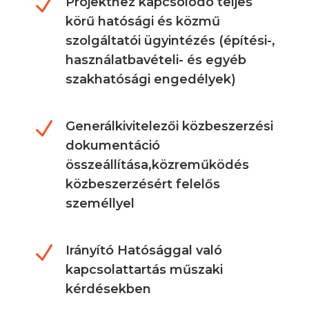
N
Projekthez kapcsolódó teljes
körű hatósági és közmű
szolgáltatói ügyintézés (építési-,
használatbavételi- és egyéb
szakhatósági engedélyek)
N
Generálkivitelezői közbeszerzési
dokumentáció
összeállítása,közreműködés
közbeszerzésért felelős
személlyel
N
Irányító Hatósággal való
kapcsolattartás műszaki
kérdésekben