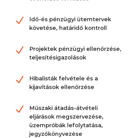
N
Idő-és pénzügyi ütemtervek
követése, határidő kontroll
N
Projektek pénzügyi ellenőrzése,
teljesítésigazolások
N
Hibalisták felvétele és a
kijavítások ellenőrzése
N
Műszaki átadás-átvételi
eljárások megszervezése,
üzempróbák lefolytatása,
jegyzőkönyvezése