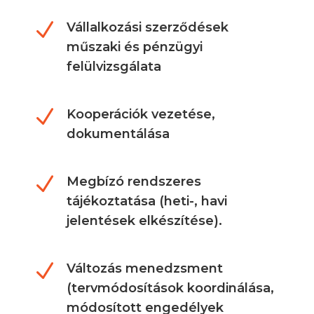
N
Vállalkozási szerződések
műszaki és pénzügyi
felülvizsgálata
N
Kooperációk vezetése,
dokumentálása
N
Megbízó rendszeres
tájékoztatása (heti-, havi
jelentések elkészítése).
N
Változás menedzsment
(tervmódosítások koordinálása,
módosított engedélyek