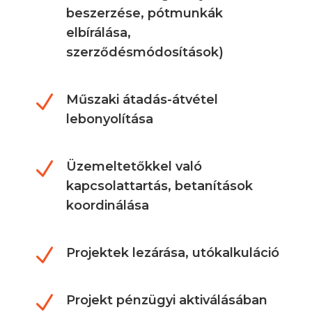
beszerzése, pótmunkák
elbírálása,
szerződésmódosítások)
N
Műszaki átadás-átvétel
lebonyolítása
N
Üzemeltetőkkel való
kapcsolattartás, betanítások
koordinálása
N
Projektek lezárása, utókalkuláció
N
Projekt pénzügyi aktiválásában