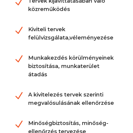
N
Tervek kijavíttatásában való
közreműködés
N
Kiviteli tervek
felülvizsgálata,véleményezése
N
Munkakezdés körülményeinek
biztosítása, munkaterület
átadás
N
A kivitelezés tervek szerinti
megvalósulásának ellenőrzése
N
Minőségbiztosítás, minőség-
ellenőrzés tervezése