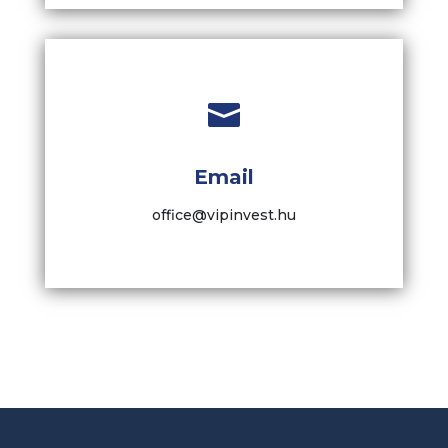

Email
office@vipinvest.hu