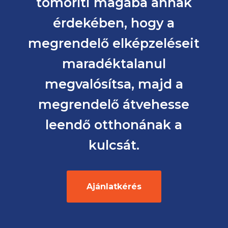
tömöríti magába annak
érdekében, hogy a
megrendelő elképzeléseit
maradéktalanul
megvalósítsa, majd a
megrendelő átvehesse
leendő otthonának a
kulcsát.
Ajánlatkérés