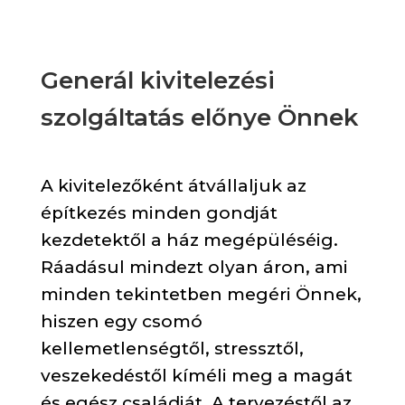
Generál kivitelezési
szolgáltatás előnye Önnek
A kivitelezőként átvállaljuk az
építkezés minden gondját
kezdetektől a ház megépüléséig.
Ráadásul mindezt olyan áron, ami
minden tekintetben megéri Önnek,
hiszen egy csomó
kellemetlenségtől, stressztől,
veszekedéstől kíméli meg a magát
és egész családját. A tervezéstől az