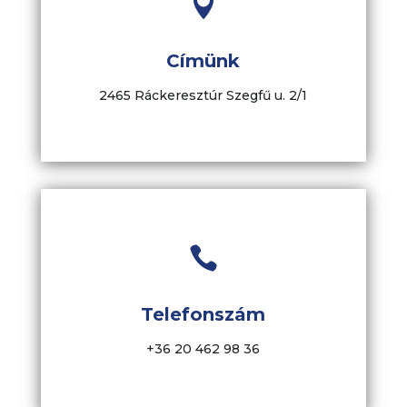

Címünk
2465 Ráckeresztúr Szegfű u. 2/1

Telefonszám
+36 20 462 98 36