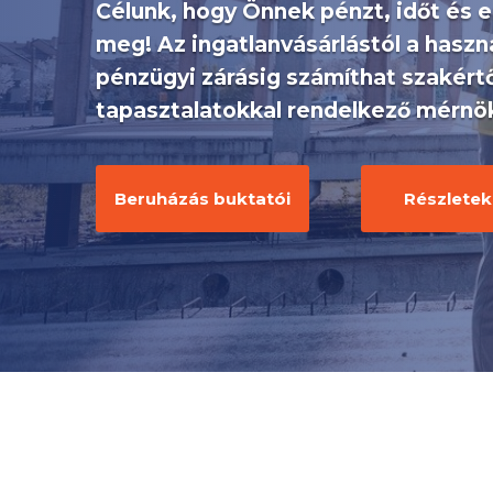
Célunk, hogy Önnek pénzt, időt és e
meg! Az ingatlanvásárlástól a haszn
pénzügyi zárásig számíthat szakért
tapasztalatokkal rendelkező mérnö
Beruházás buktatói
Részletek