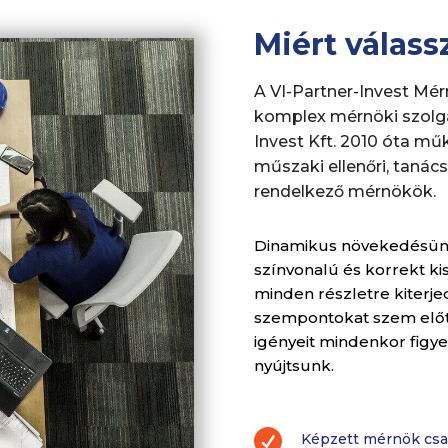
Miért válas
A VI-Partner-Invest Mé
komplex mérnöki szolgá
Invest Kft. 2010 óta műk
műszaki ellenőri, tanács
rendelkező mérnökök.
Dinamikus növekedésünk 
színvonalú és korrekt k
minden részletre kiterje
szempontokat szem előt
igényeit mindenkor figy
nyújtsunk.

Képzett mérnök csa