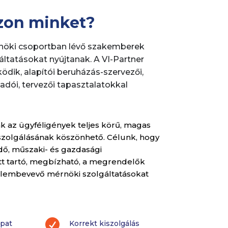
szon minket?
rnöki csoportban lévő szakemberek
ltatásokat nyújtanak. A VI-Partner
ödik, alapítói beruházás-szervezői,
adói, tervezői tapasztalatokkal
az ügyféligények teljes körű, magas
iszolgálásának köszönhető. Célunk, hogy
dő, műszaki- és gazdasági
t tartó, megbízható, a megrendelők
elembevevő mérnöki szolgáltatásokat

pat
Korrekt kiszolgálás