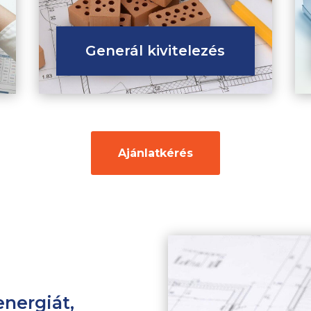
Generál kivitelezés
Ajánlatkérés
nergiát,