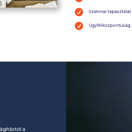

Szakmai tapasztalat

Ügyfélközpontúság
ágítástól a