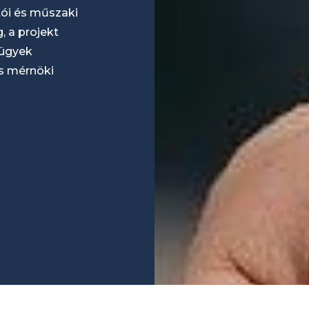
ítói és műszaki
, a projekt
 ügyek
is mérnöki