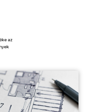
éke az
ények