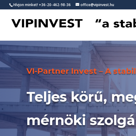
Hívjon minket!
+36-20-462-98-36
office@vipinvest.hu
VI-Partner Invest – A stabi
Teljes körű, m
mérnöki szolgá