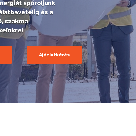
nergiát spóroljunk
álatbavételig és a
ő, szakmai
keinkre!
Ajánlatkérés