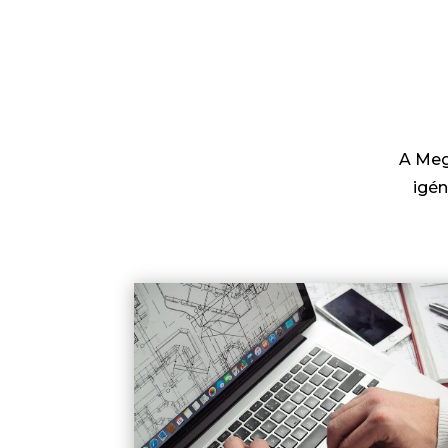
A Meg
igén