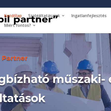
Kezdőlap
Szolgáltatásaink
Ingatlanfejlesztés
Miért fontos?
l Partner
egbízható műszaki- 
ltatások