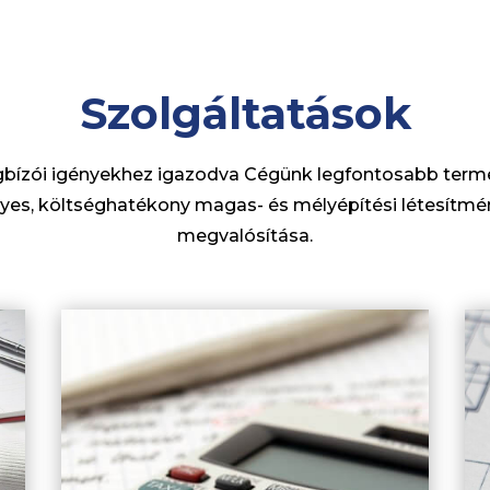
Szolgáltatások
bízói igényekhez igazodva Cégünk legfontosabb term
yes, költséghatékony magas- és mélyépítési létesítm
megvalósítása.