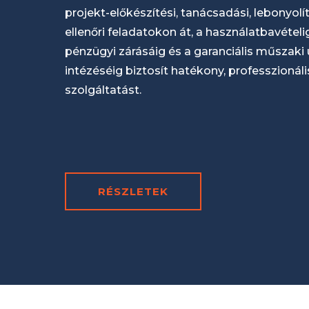
projekt-előkészítési, tanácsadási, lebonyol
ellenőri feladatokon át, a használatbavételig
pénzügyi zárásáig és a garanciális műszaki
intézéséig biztosít hatékony, professzionál
szolgáltatást.
RÉSZLETEK